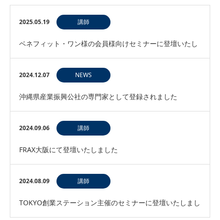
2025.05.19
講師
ベネフィット・ワン様の会員様向けセミナーに登壇いたし
ます
2024.12.07
NEWS
沖縄県産業振興公社の専門家として登録されました
2024.09.06
講師
FRAX大阪にて登壇いたしました
2024.08.09
講師
TOKYO創業ステーション主催のセミナーに登壇いたしまし